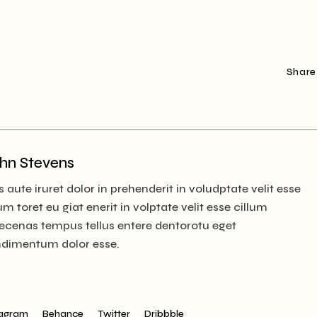
Share
hn Stevens
s aute iruret dolor in prehenderit in voludptate velit esse
lum toret eu giat enerit in volptate velit esse cillum
cenas tempus tellus entere dentorotu eget
dimentum dolor esse.
tagram
Behance
Twitter
Dribbble