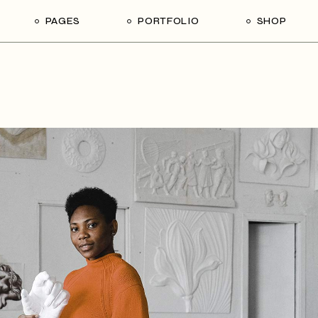
PAGES
PORTFOLIO
SHOP
About Us
Gallery
Shop List
Ri
Our Team
Single Types
Shop Single
L
Our Services
Shop Pages
Contact Us