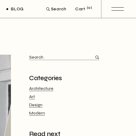
(0)
BLOG
Cart
Search
ght Sidebar
eft Sidebar
Post Types
Search
for:
Categories
Architecture
Art
Design
Modern
Read next