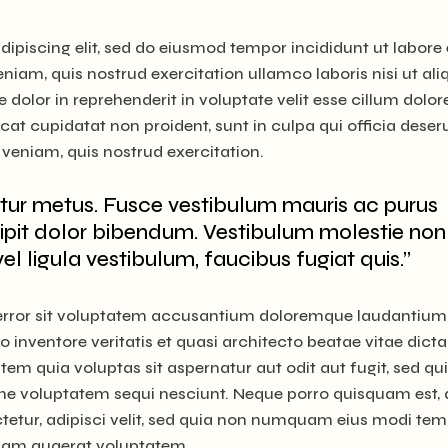
ipiscing elit, sed do eiusmod tempor incididunt ut labore 
iam, quis nostrud exercitation ullamco laboris nisi ut ali
olor in reprehenderit in voluptate velit esse cillum dolor
cat cupidatat non proident, sunt in culpa qui officia deser
veniam, quis nostrud exercitation.
tur metus. Fusce vestibulum mauris ac purus
ipit dolor bibendum. Vestibulum molestie non
vel ligula vestibulum, faucibus fugiat quis.”
s error sit voluptatem accusantium doloremque laudantium
 inventore veritatis et quasi architecto beatae vitae dicta
m quia voluptas sit aspernatur aut odit aut fugit, sed qu
ne voluptatem sequi nesciunt. Neque porro quisquam est, 
tetur, adipisci velit, sed quia non numquam eius modi te
quam quaerat voluptatem.