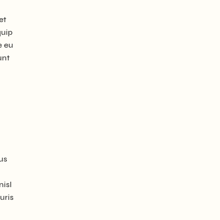
et
quip
e eu
unt
us
nisl
uris