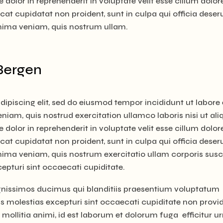
olor in reprehenderit in voluptate velit esse cillum dolor
cat cupidatat non proident, sunt in culpa qui officia deser
inima veniam, quis nostrum ullam.
 Bergen
ipiscing elit, sed do eiusmod tempor incididunt ut labore 
iam, quis nostrud exercitation ullamco laboris nisi ut ali
olor in reprehenderit in voluptate velit esse cillum dolor
cat cupidatat non proident, sunt in culpa qui officia deser
nima veniam, quis nostrum exercitatio ullam corporis susc
cepturi sint occaecati cupiditate.
ignissimos ducimus qui blanditiis praesentium voluptatum
as molestias excepturi sint occaecati cupiditate non provid
t mollitia animi, id est laborum et dolorum fuga efficitur u