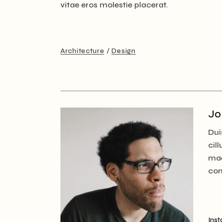
vitae eros molestie placerat.
Architecture
Design
Jo
Dui
cil
mae
con
Ins