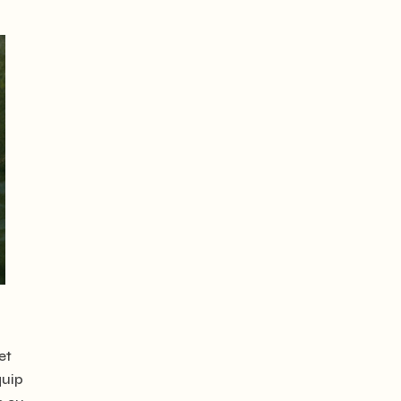
et
quip