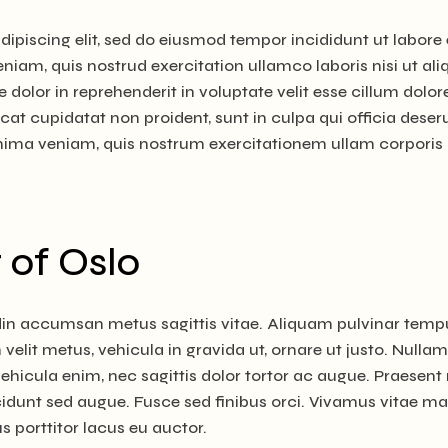
ipiscing elit, sed do eiusmod tempor incididunt ut labore 
iam, quis nostrud exercitation ullamco laboris nisi ut ali
olor in reprehenderit in voluptate velit esse cillum dolor
cat cupidatat non proident, sunt in culpa qui officia deser
inima veniam, quis nostrum exercitationem ullam corporis
 of Oslo
udin accumsan metus sagittis vitae. Aliquam pulvinar temp
 velit metus, vehicula in gravida ut, ornare ut justo. Nullam
vehicula enim, nec sagittis dolor tortor ac augue. Praesent 
cidunt sed augue. Fusce sed finibus orci. Vivamus vitae ma
us porttitor lacus eu auctor.