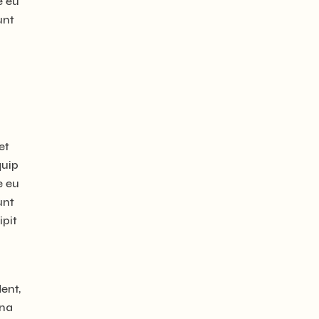
e eu
unt
et
quip
e eu
unt
ipit
ent,
rna