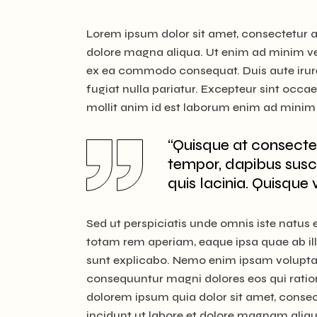
Lorem ipsum dolor sit amet, consectetur ad
dolore magna aliqua. Ut enim ad minim ven
ex ea commodo consequat. Duis aute irure d
fugiat nulla pariatur. Excepteur sint occae
mollit anim id est laborum enim ad minim 
“Quisque at consecte
tempor, dapibus susc
quis lacinia. Quisque 
Sed ut perspiciatis unde omnis iste natu
totam rem aperiam, eaque ipsa quae ab illo
sunt explicabo. Nemo enim ipsam voluptate
consequuntur magni dolores eos qui ratio
dolorem ipsum quia dolor sit amet, consec
incidunt ut labore et dolore magnam ali