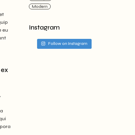
Modern
et
quip
Instagram
e eu
unt
Follow on Instagram
 ex
,
ia
qui
mpora