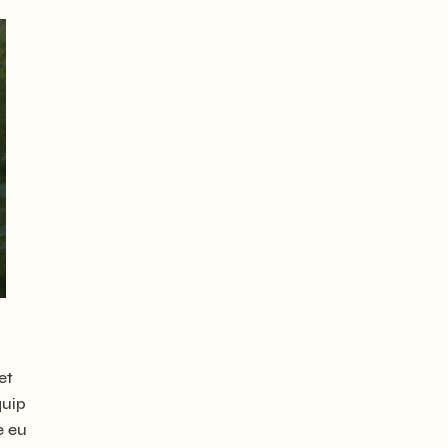
et
quip
e eu