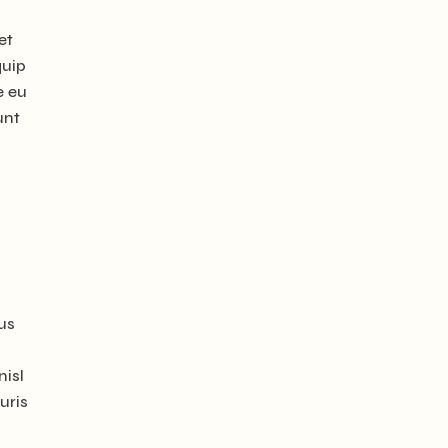
et
quip
e eu
unt
us
nisl
uris