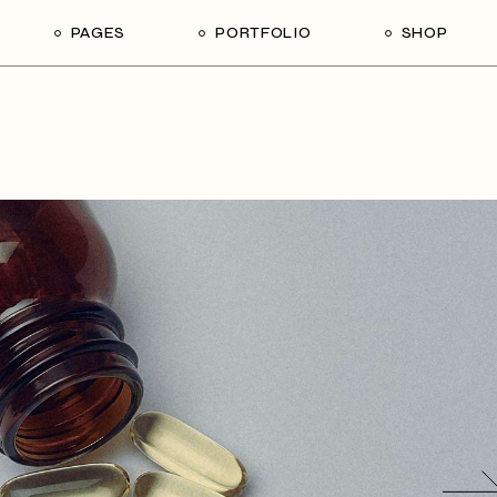
PAGES
PORTFOLIO
SHOP
About Us
Gallery
Shop List
Ri
Our Team
Single Types
Shop Single
L
Our Services
Shop Pages
Contact Us