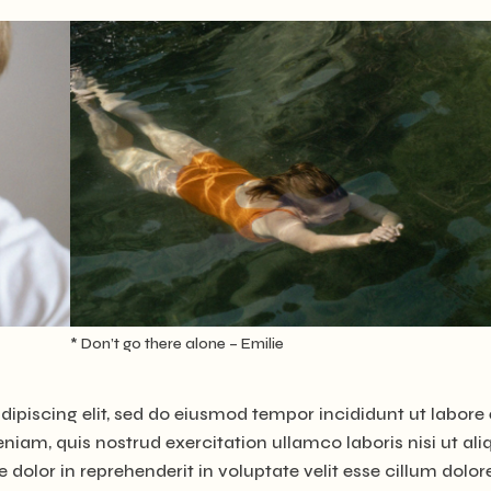
* Don’t go there alone – Emilie
ipiscing elit, sed do eiusmod tempor incididunt ut labore 
iam, quis nostrud exercitation ullamco laboris nisi ut ali
olor in reprehenderit in voluptate velit esse cillum dolor