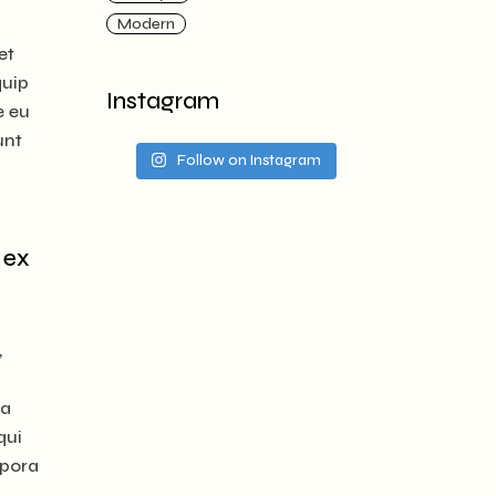
Modern
et
quip
Instagram
e eu
unt
Follow on Instagram
 ex
,
ia
qui
mpora