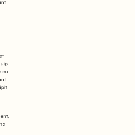
unt
et
quip
e eu
unt
ipit
ent,
rna