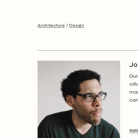
Architecture
Design
Jo
Dui
cil
mae
con
Ins