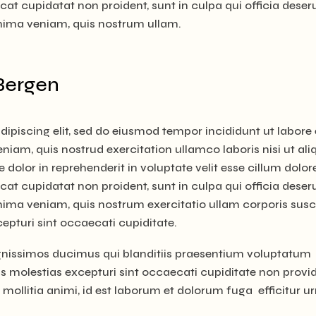
cat cupidatat non proident, sunt in culpa qui officia deser
inima veniam, quis nostrum ullam.
 Bergen
ipiscing elit, sed do eiusmod tempor incididunt ut labore 
iam, quis nostrud exercitation ullamco laboris nisi ut ali
olor in reprehenderit in voluptate velit esse cillum dolor
cat cupidatat non proident, sunt in culpa qui officia deser
nima veniam, quis nostrum exercitatio ullam corporis susc
cepturi sint occaecati cupiditate.
ignissimos ducimus qui blanditiis praesentium voluptatum
as molestias excepturi sint occaecati cupiditate non provid
t mollitia animi, id est laborum et dolorum fuga efficitur u