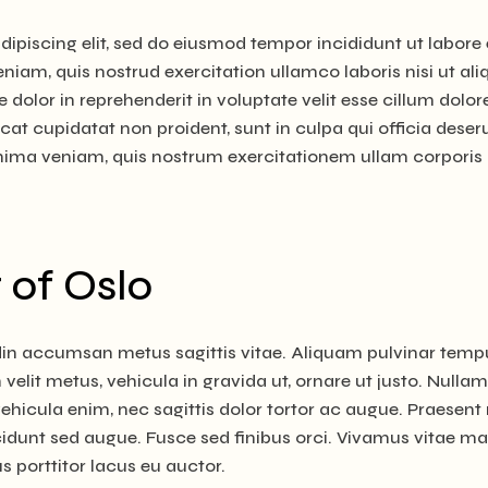
ipiscing elit, sed do eiusmod tempor incididunt ut labore 
iam, quis nostrud exercitation ullamco laboris nisi ut ali
olor in reprehenderit in voluptate velit esse cillum dolor
cat cupidatat non proident, sunt in culpa qui officia deser
inima veniam, quis nostrum exercitationem ullam corporis
 of Oslo
udin accumsan metus sagittis vitae. Aliquam pulvinar temp
 velit metus, vehicula in gravida ut, ornare ut justo. Nullam
vehicula enim, nec sagittis dolor tortor ac augue. Praesent 
cidunt sed augue. Fusce sed finibus orci. Vivamus vitae ma
us porttitor lacus eu auctor.