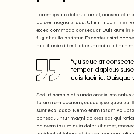
Lorem ipsum dolor sit amet, consectetur ad
dolore magna aliqua. Ut enim ad minim ven
ex ea commodo consequat. Duis aute irure d
fugiat nulla pariatur. Excepteur sint occae
mollit anim id est laborum enim ad minim 
“Quisque at consecte
tempor, dapibus susc
quis lacinia. Quisque 
Sed ut perspiciatis unde omnis iste natu
totam rem aperiam, eaque ipsa quae ab illo
sunt explicabo. Nemo enim ipsam voluptate
consequuntur magni dolores eos qui ratio
dolorem ipsum quia dolor sit amet, consec
incidunt ut labore et dolore magnam ali