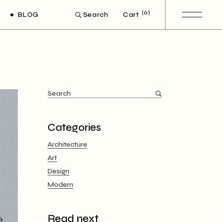
(0)
BLOG
Cart
Search
ght Sidebar
eft Sidebar
Post Types
Search
for:
Categories
Architecture
Art
Design
Modern
Read next