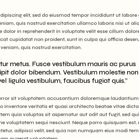
ipiscing elit, sed do eiusmod tempor incididunt ut labore 
iam, quis nostrud exercitation ullamco laboris nisi ut ali
olor in reprehenderit in voluptate velit esse cillum dolor
cat cupidatat non proident, sunt in culpa qui officia deser
veniam, quis nostrud exercitation.
tur metus. Fusce vestibulum mauris ac purus
ipit dolor bibendum. Vestibulum molestie non
vel ligula vestibulum, faucibus fugiat quis.”
s error sit voluptatem accusantium doloremque laudantium
 inventore veritatis et quasi architecto beatae vitae dicta
m quia voluptas sit aspernatur aut odit aut fugit, sed qu
ne voluptatem sequi nesciunt. Neque porro quisquam est, 
tetur, adipisci velit, sed quia non numquam eius modi te
quam quaerat voluptatem.